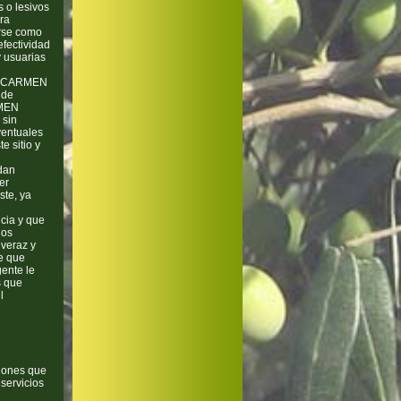
s o lesivos
ra
erse como
fectividad
y usuarias
as. CARMEN
 de
RMEN
 sin
ventuales
e sitio y
dan
er
ste, ya
cia y que
los
 veraz y
ee que
gente le
s que
l
iones que
 servicios