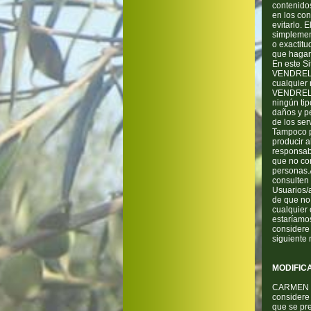
contenidos
en los co
evitarlo.
simplemen
o exactit
que hagan
En este S
VENDRELL 
cualquier
VENDRELL O
ningún tip
daños y pe
de los ser
Tampoco p
producir 
responsabi
que no con
personas.
consulten
Usuarios/
de que no 
cualquier 
estaríamo
considere 
siguiente
MODIFIC
CARMEN VE
considere 
que se pr