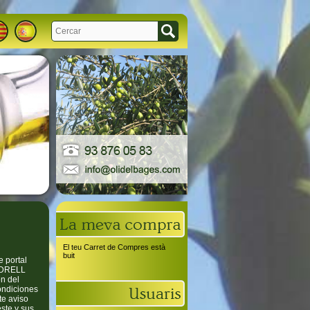
El teu Carret de Compres està
buit
e portal
ENDRELL
ón del
condiciones
te aviso
ste y sus