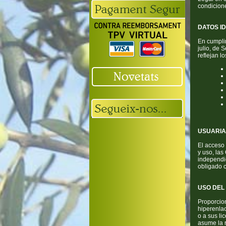
condicione
DATOS ID
En cumplim
julio, de 
reflejan l
USUARIA
El acceso 
y uso, las
independi
obligado 
USO DEL
Proporcion
hiperenla
o a sus li
asume la r