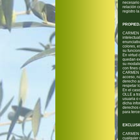
necesario 
relación c
registro l
PROPIED
CARMEN VE
intelectua
enunciativ
colores, e
su funcion
En virtud 
quedan exp
su modalid
con fines 
CARMEN VE
acceso, na
derecho al
respetar 
En el cas
OLLE a tra
usuaria o 
dicha info
derechos d
para terc
EXCLUSI
CARMEN VE
cualquier 