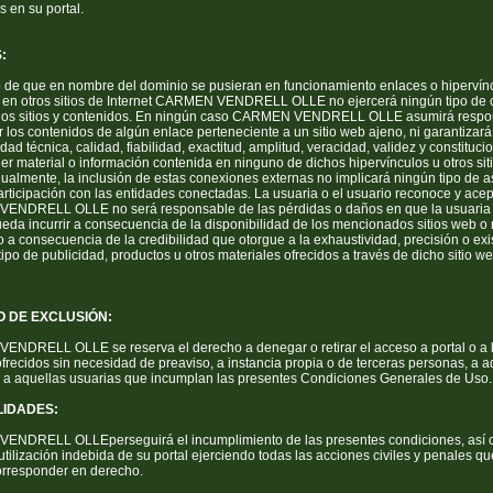
s en su portal.
:
o de que en nombre del dominio se pusieran en funcionamiento enlaces o hipervín
 en otros sitios de Internet CARMEN VENDRELL OLLE no ejercerá ningún tipo de c
hos sitios y contenidos. En ningún caso CARMEN VENDRELL OLLE asumirá respo
 los contenidos de algún enlace perteneciente a un sitio web ajeno, ni garantizará
idad técnica, calidad, fiabilidad, exactitud, amplitud, veracidad, validez y constituci
er material o información contenida en ninguno de dichos hipervínculos u otros sit
Igualmente, la inclusión de estas conexiones externas no implicará ningún tipo de a
articipación con las entidades conectadas. La usuaria o el usuario reconoce y ace
NDRELL OLLE no será responsable de las pérdidas o daños en que la usuaria 
eda incurrir a consecuencia de la disponibilidad de los mencionados sitios web o
o a consecuencia de la credibilidad que otorgue a la exhaustividad, precisión o exi
tipo de publicidad, productos u otros materiales ofrecidos a través de dicho sitio we
 DE EXCLUSIÓN:
NDRELL OLLE se reserva el derecho a denegar o retirar el acceso a portal o a 
ofrecidos sin necesidad de preaviso, a instancia propia o de terceras personas, a a
y a aquellas usuarias que incumplan las presentes Condiciones Generales de Uso.
IDADES:
NDRELL OLLEperseguirá el incumplimiento de las presentes condiciones, así
utilización indebida de su portal ejerciendo todas las acciones civiles y penales qu
rresponder en derecho.