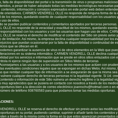
, falta de disponibilidad del portal o la transmisión de virus o programas malicioso
ntenidos, a pesar de haber adoptado todas las medidas tecnológicas necesarias pa
 El contenido, información y consejos expresados en este portal web deben entend
te orientativos. CARMEN VENDRELL OLLE no responde de ninguna forma de la e
ud de los mismos, quedando exento de cualquier responsabilidad con los usuarios 
 uso de ellos.
itio se pueden publicar contenidos y comentarios aportados por terceras person
OLLE no responde de la veracidad y exactitud de los mismos, quedando exenta
 responsabilidad con los usuarios y con las usuarias que hagan uso de ellos. CA
LLE se reserva el derecho de modificar el contenido del Sitio sin previo aviso y
o de limitación. Así mismo, la empresa declina cualquier responsabilidad por los e
rjuicios que puedan ocasionarse por la falta de disponibilidad o continuidad de est
vicios que se ofrecen en él.
odemos garantizar la ausencia de virus ni de otros elementos en la Web que pue
alteraciones en su sistema informático. CARMEN VENDRELL OLLE declina cualqui
lidad por los servicios e información que se preste en otros sitios enlazados con e
trola ni ejerce ningún tipo de supervisión en Sitios Webs de terceras
Aconsejamos a las usuarias y a los usuarios de los mismos que actúen con pruden
 las eventuales condiciones legales que se expongan en dichas Webs. Así mismo, 
as que remitan cualquier tipo de información a se asegurarán de que la misma sea
vulnere cualquier derecho de terceras personas ni la legalidad vigente. Si Ud. cr
contenido o información de este Sitio vulnera un derecho legítimo o la legalidad vi
s muy agradecidos que se pusiera en contacto con nosotros a través de los medio
oportunos bien a la dirección de correo electrónico joanrochv@hotmail.com o en e
 número de teléfono 938760583 para que podamos tomar las medidas oportunas.
ACIONES:
NDRELL OLLE se reserva el derecho de efectuar sin previo aviso las modificac
oportunas en su portal, pudiendo cambiar, suprimir o añadir tanto los contenidos y
esten a través de la misma como la forma en la que estos aparezcan presentados o