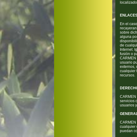
localizado
ENLACES
En el cas
recayeran
sobre dic
alguna por
disponibil
de cualqui
Internet. 
fusión o p
CARMEN VE
usuario pu
externos, 
cualquier 
recursos.
DERECHO
CARMEN VE
servicios 
usuarios 
GENERAL
CARMEN VE
cualquier 
puedan co