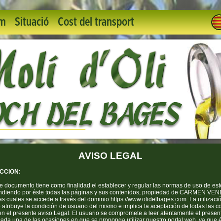
om
Situació
Cost del transport
AVISO LEGAL
CCION:
e documento tiene como finalidad el establecer y regular las normas de uso de est
ndiendo por éste todas las páginas y sus contenidos, propiedad de CARMEN V
as cuales se accede a través del dominio https://www.olidelbages.com. La utilizaci
 atribuye la condición de usuario del mismo e implica la aceptación de todas las 
en el presente aviso Legal. El usuario se compromete a leer atentamente el presen
ada una de las ocasiones en que se proponga utilizar nuestro portal web, ya que é