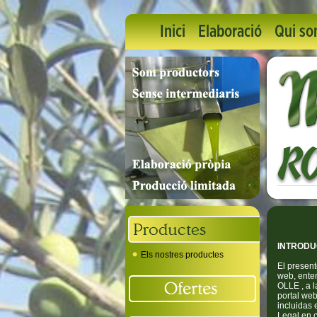
Inici
Elaboració
Qui s
INTRODU
Els nostres productes
El present
web, ente
OLLE , a l
portal web
incluidas 
Legal en c