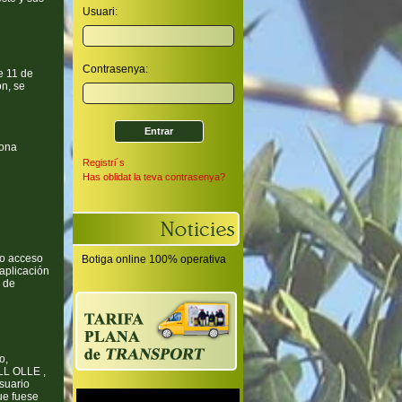
Usuari:
Contrasenya:
e 11 de
ón, se
lona
Registri´s
Has oblidat la teva contrasenya?
ho acceso
Botiga online 100% operativa
aplicación
 de
o,
LL OLLE ,
usuario
ue fuese