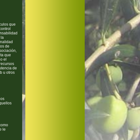
culos que
ontrol
nsabilidad
 la
onalidad
ios de
sociación,
pta que
o el
 recursos
stencia de
b u otros
los
quellos
 como
e le