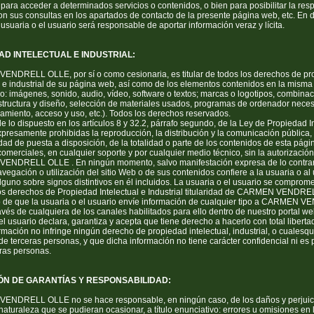
para acceder a determinados servicios o contenidos, o bien para posibilitar la res
on sus consultas en los apartados de contacto de la presente página web, etc. En 
a usuaria o el usuario será responsable de aportar información veraz y lícita.
AD INTELECTUAL E INDUSTRIAL:
NDRELL OLLE, por sí o como cesionaria, es titular de todos los derechos de pr
l e industrial de su página web, así como de los elementos contenidos en la misma (
o: imágenes, sonido, audio, vídeo, software o textos; marcas o logotipos, combina
structura y diseño, selección de materiales usados, programas de ordenador neces
amiento, acceso y uso, etc.). Todos los derechos reservados.
de lo dispuesto en los artículos 8 y 32.2, párrafo segundo, de la Ley de Propiedad In
resamente prohibidas la reproducción, la distribución y la comunicación pública, 
ad de puesta a disposición, de la totalidad o parte de los contenidos de esta pági
comerciales, en cualquier soporte y por cualquier medio técnico, sin la autorizació
NDRELL OLLE . En ningún momento, salvo manifestación expresa de lo contrari
vegación o utilización del sitio Web o de sus contenidos confiere a la usuaria o al
guno sobre signos distintivos en él incluidos. La usuaria o el usuario se comprom
los derechos de Propiedad Intelectual e Industrial titularidad de CARMEN VENDR
o de que la usuaria o el usuario envíe información de cualquier tipo a CARMEN 
vés de cualquiera de los canales habilitados para ello dentro de nuestro portal we
el usuario declara, garantiza y acepta que tiene derecho a hacerlo con total liberta
rmación no infringe ningún derecho de propiedad intelectual, industrial, o cualesqu
e terceras personas, y que dicha información no tiene carácter confidencial ni es p
eras personas.
ÓN DE GARANTÍAS Y RESPONSABILIDAD:
NDRELL OLLE no se hace responsable, en ningún caso, de los daños y perjuic
naturaleza que se pudieran ocasionar, a título enunciativo: errores u omisiones en 