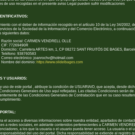
s de uso recogidas en el presente aviso Legal pueden sufrir modificaciones
ENTIFICATIVOS:
iento con el deber de información recogido en el artículo 10 de la Ley 34/2002, d
Servicios de la Sociedad de la Información y del Comercio Electrónico, a continuaci
os siguientes datos:
Razón social: CARMEN VENDRELL OLLE
CIF: 77269490R
Domicilio:: Carretera ARTES km, 1, CP 08272 SANT FRUITÓS DE BAGES, Barce
Teléfono: 938760583
Correo electrónico: joanrochv@hotmail.com
Nombre del dominio:
https://www.olidelbages.com
S Y USUARIOS:
y uso de este portal , atribuye la condición de USUARIA/O, que acepta, desde dic
 Condiciones Generales de Uso aquí reflejadas. Las citadas Condiciones serán de 
entemente de las Condiciones Generales de Contratación que en su caso resulten
cumplimiento.
 PORTAL:
a el acceso a diversas informaciones sobre nuestra entidad, apartados de contact
ces a redes sociales, en adelante contenidos pertenecientes a CARMEN VENDRE
cenciadores, a los que la usuaria o el usuario pueda tener acceso. La usuaria o el 
esponsabilidad del uso del portal. Dicha responsabilidad se extiende al registro q